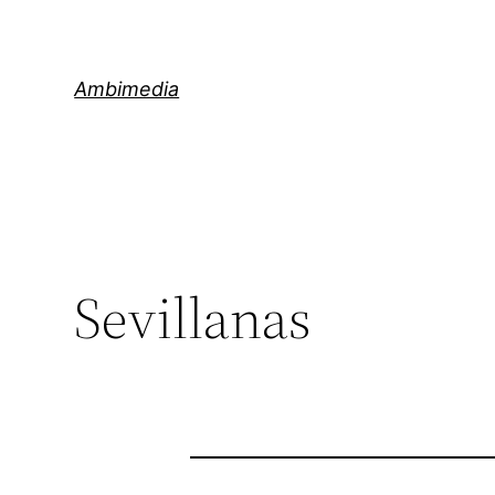
Saltar
al
contenido
Ambimedia
Sevillanas