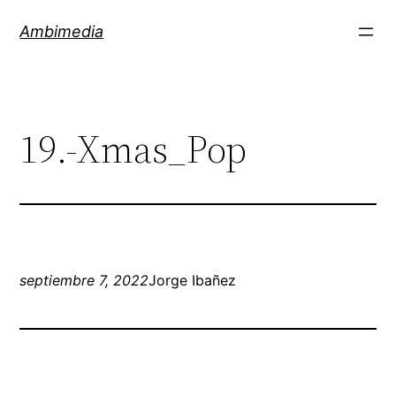
Saltar
Ambimedia
al
contenido
19.-Xmas_Pop
septiembre 7, 2022
Jorge Ibañez