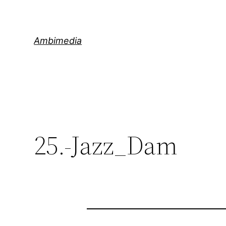
Saltar
al
contenido
Ambimedia
25.-Jazz_Dam