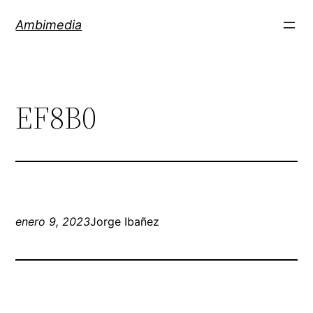
Saltar
Ambimedia
al
contenido
EF8B0
enero 9, 2023
Jorge Ibañez