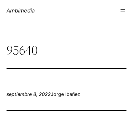
Saltar
Ambimedia
al
contenido
95640
septiembre 8, 2022
Jorge Ibañez