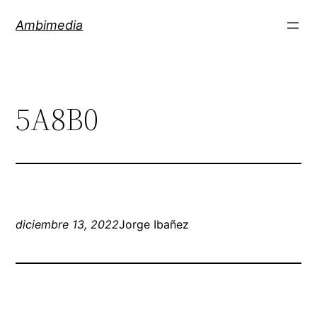
Saltar
Ambimedia
al
contenido
5A8B0
diciembre 13, 2022
Jorge Ibañez