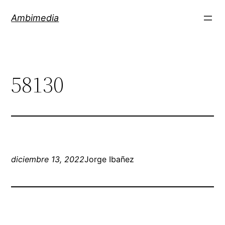
Saltar
Ambimedia
al
contenido
58130
diciembre 13, 2022
Jorge Ibañez