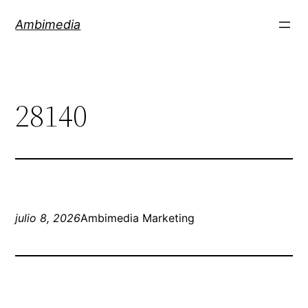
Saltar
Ambimedia
al
contenido
28140
julio 8, 2026
Ambimedia Marketing