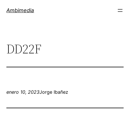
Saltar
Ambimedia
al
contenido
DD22F
enero 10, 2023
Jorge Ibañez