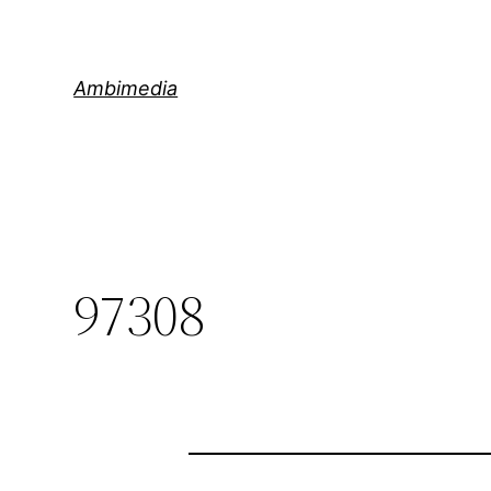
Saltar
al
contenido
Ambimedia
97308