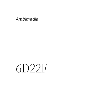
Saltar
al
contenido
Ambimedia
6D22F