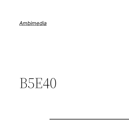
Saltar
al
contenido
Ambimedia
B5E40