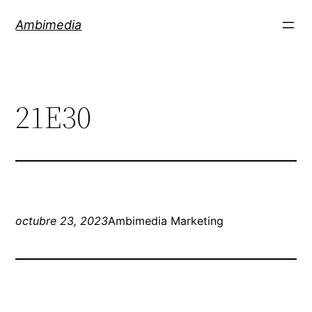
Saltar
Ambimedia
al
contenido
21E30
octubre 23, 2023
Ambimedia Marketing